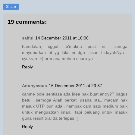
Share
19 comments:
saiful
14 December 2011 at 16:06
hamdalah, sgguh b'makna post ni... smoga
mnyuburkan ht yg lalai ni dgn titisan hidayahNya...
syukran..=) erm ana mohon share ya...
Reply
Anonymous
16 December 2011 at 23:37
camne bole sentiasa ada idea nak buat entry?? bagus
betul.. semoga Allah berkati usaha nta.. macam nak
masuk UTP pun ada.. nampak cam satu medium baik
untuk menguatkan iman.. tapi peluang untuk masuk
guna result trial da terlepas :(
Reply